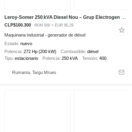
Leroy-Somer 250 kVA Diesel Nou – Grup Electrogen Uz Intensiv 200 kW cu Garan
CLP$100.300
RON 500
≈ EUR 95,29
Maquinaria industrial - generador de diésel
Estado
nuevo
Potencia
272 Hp (200 kW)
Combustible
diésel
Tipo
estacionario
Potencia
250 kVA
Tensión
400
Rumanía, Targu Mrues