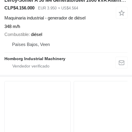
Leroy-Somer A 50 M4 Generatordeel 1000 kVA Alternator ex Emergency
CLP$4.156.000
EUR 3.950
≈ US$4.564
Maquinaria industrial - generador de diésel
348 m/h
Combustible
diésel
Países Bajos, Veen
Homborg Industrial Machinery