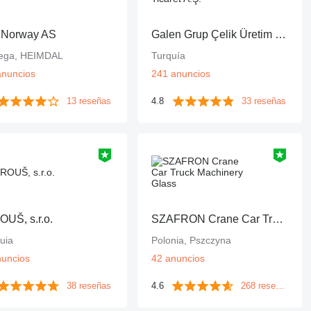
 Norway AS
Galen Grup Çelik Üretim Sanayi ve Ticaret A.Ş.
ega, HEIMDAL
Turquía
anuncios
241 anuncios
13 reseñas
4.8
33 reseñas
UŠ, s.r.o.
SZAFRON Crane Car Truck Machinery Glass
uia
Polonia, Pszczyna
nuncios
42 anuncios
38 reseñas
4.6
268 reseñas