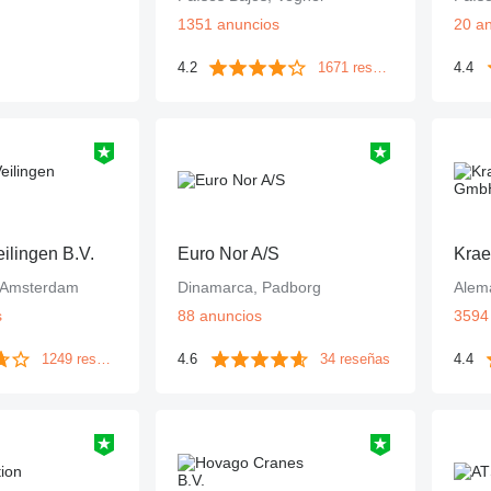
1351 anuncios
20 a
4.2
1671 reseñas
4.4
eilingen B.V.
Euro Nor A/S
Kra
, Amsterdam
Dinamarca, Padborg
Alem
s
88 anuncios
3594
1249 reseñas
4.6
34 reseñas
4.4