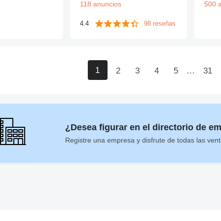
118 anuncios
500 
4.4
98 reseñas
1
2
3
4
5
…
31
¿Desea figurar en el directorio de e
Registre una empresa y disfrute de todas las vent