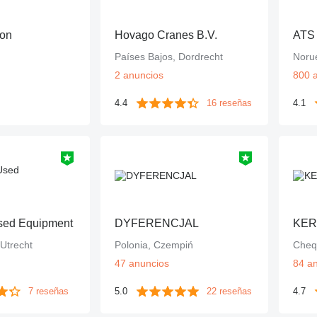
ion
Hovago Cranes B.V.
ATS
Países Bajos, Dordrecht
Noru
2 anuncios
800 
4.4
16 reseñas
4.1
ed Equipment
DYFERENCJAL
KERO
 Utrecht
Polonia, Czempiń
Cheq
47 anuncios
84 a
7 reseñas
5.0
22 reseñas
4.7