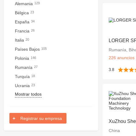
Alemania
129
Bélgica
23
España
34
Francia
26
Italia
20
LORGER S
Países Bajos
105
Rumanía, Bih
226 anuncios
Polonia
146
Rumanía
27
3.8
Turquía
18
Ucrania
23
Mostrar todos
Registrar su empresa
China