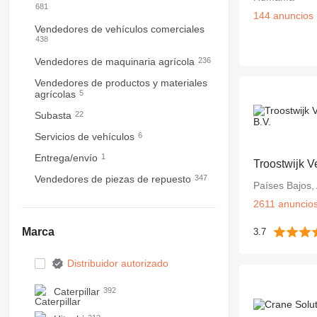
681
144 anuncios
Vendedores de vehículos comerciales
438
Vendedores de maquinaria agrícola
236
Vendedores de productos y materiales
agrícolas
5
Subasta
22
Servicios de vehículos
6
Entrega/envío
1
Troostwijk V
Vendedores de piezas de repuesto
347
Países Bajos
2611 anuncio
Marca
3.7
Distribuidor autorizado
Caterpillar
392