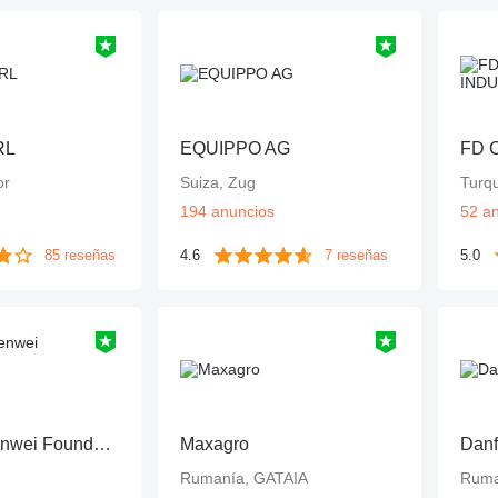
RL
EQUIPPO AG
or
Suiza, Zug
Turq
194 anuncios
52 a
85 reseñas
4.6
7 reseñas
5.0
XuZhou Shenwei Foundation Machinery Technology
Maxagro
Danf
Rumanía, GATAIA
Ruma