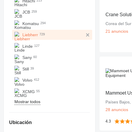
Hitachi
213
JCB
259
Crane Solut
Komatsu
294
Corea del Sur
21 anuncios
Liebherr
729
Linde
127
Sany
60
Still
39
Volvo
412
XCMG
55
Mammoet Us
Mostrar todos
Países Bajos,
28 anuncios
4.3
Ubicación