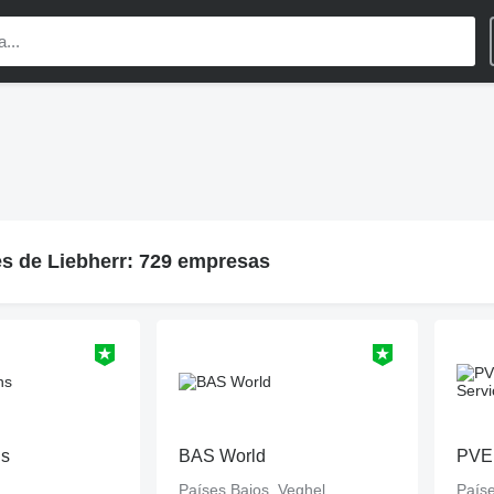
s de Liebherr: 729 empresas
ns
BAS World
PVE 
Países Bajos, Veghel
Paíse