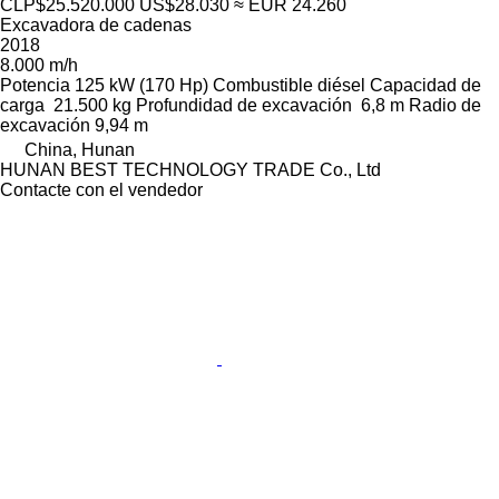
CLP$25.520.000
US$28.030
≈ EUR 24.260
Excavadora de cadenas
2018
8.000 m/h
Potencia
125 kW (170 Hp)
Combustible
diésel
Capacidad de
carga
21.500 kg
Profundidad de excavación
6,8 m
Radio de
excavación
9,94 m
China, Hunan
HUNAN BEST TECHNOLOGY TRADE Co., Ltd
Contacte con el vendedor