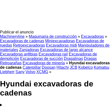
Publicar el anuncio
Machineryline
»
Maquinaria de construcción
»
Excavadoras
»
Excavadoras de cadenas
Miniexcavadoras
Excavadoras de
ruedas
Retroexcavadoras
Excavadoras midi
Manipuladores de
materiales
Zanjadoras
Excavadoras de largo alcance
Excavadoras anfibias
Excavadoras rail
Excavadoras de
demolición
Excavadoras de succión
Dragalinas
Dragas
Retroarañas
Excavadoras de minería
»
Hyundai excavadoras
de cadenas
Caterpillar
Doosan
Hitachi
JCB
Kobelco
Komatsu
Liebherr
Sany
Volvo
XCMG
»
Hyundai excavadoras de
cadenas