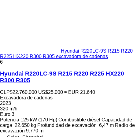
Hyundai R220LC-9S R215 R220
R225 HX220 R300 R305 excavadora de cadenas
6
Hyundai R220LC-9S R215 R220 R225 HX220
R300 R305
CLP$22.760.000
US$25.000
≈ EUR 21.640
Excavadora de cadenas
2023
320 m/h
Euro 3
Potencia
125 kW (170 Hp)
Combustible
diésel
Capacidad de
carga
22.650 kg
Profundidad de excavación
6,47 m
Radio de
excavación
9.770 m