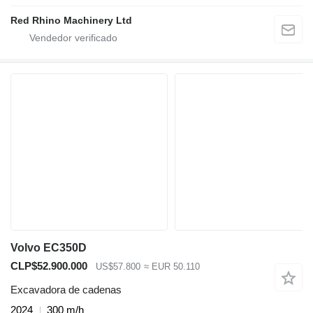
Red Rhino Machinery Ltd
Volvo EC350D
CLP$52.900.000
US$57.800
≈ EUR 50.110
Excavadora de cadenas
2024
300 m/h