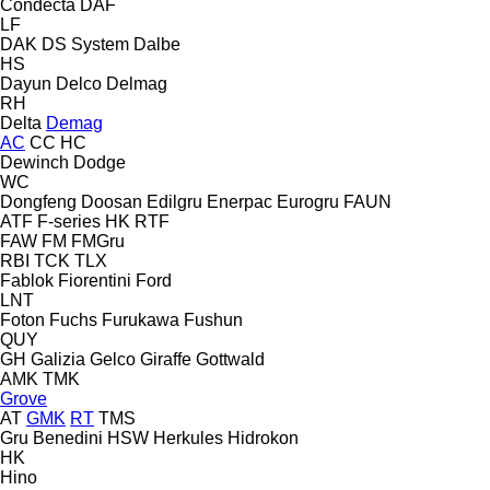
Condecta
DAF
LF
DAK
DS System
Dalbe
HS
Dayun
Delco
Delmag
RH
Delta
Demag
AC
CC
HC
Dewinch
Dodge
WC
Dongfeng
Doosan
Edilgru
Enerpac
Eurogru
FAUN
ATF
F-series
HK
RTF
FAW
FM
FMGru
RBI
TCK
TLX
Fablok
Fiorentini
Ford
LNT
Foton
Fuchs
Furukawa
Fushun
QUY
GH
Galizia
Gelco
Giraffe
Gottwald
AMK
TMK
Grove
AT
GMK
RT
TMS
Gru Benedini
HSW
Herkules
Hidrokon
HK
Hino