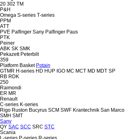
20
302
TM
P&H
Omega
S-series
T-series
PPM
ATT
PVE
Palfinger Sany
Palfinger
Paus
PTK
Peiner
ABK
SK
SMK
Pekazett
Peterbilt
359
Platform Basket
Potain
GTMR
H-series
HD
HUP
IGO
MC
MCT
MD
MDT
SP
RB
RDK
250
Raimondi
ER
MR
Renault
C-series
K-series
Rigo
Ruston Bucyrus
SCM
SWF Krantechnik
San Marco
SMH
SMT
Sany
QY
SAC
SCC
SRC
STC
Scania
L-series
P-series
R-series