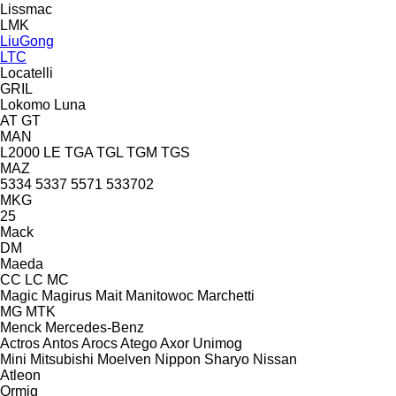
Lissmac
LMK
LiuGong
LTC
Locatelli
GRIL
Lokomo
Luna
AT
GT
MAN
L2000
LE
TGA
TGL
TGM
TGS
MAZ
5334
5337
5571
533702
MKG
25
Mack
DM
Maeda
CC
LC
MC
Magic
Magirus
Mait
Manitowoc
Marchetti
MG
MTK
Menck
Mercedes-Benz
Actros
Antos
Arocs
Atego
Axor
Unimog
Mini
Mitsubishi
Moelven
Nippon Sharyo
Nissan
Atleon
Ormig