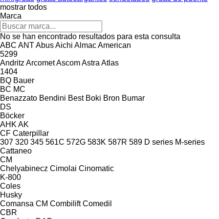
mostrar todos
Marca
No se han encontrado resultados para esta consulta
ABC
ANT
Abus
Aichi
Almac
American
5299
Andritz
Arcomet
Ascom
Astra
Atlas
1404
BQ
Bauer
BC
MC
Benazzato
Bendini
Best
Boki
Bron
Bumar
DS
Böcker
AHK
AK
CF
Caterpillar
307
320
345
561C
572G
583K
587R
589
D series
M-series
Cattaneo
CM
Chelyabinecz
Cimolai
Cinomatic
K-800
Coles
Husky
Comansa CM
Combilift
Comedil
CBR