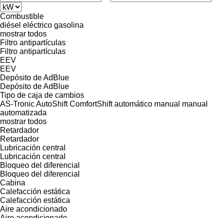
Combustible
diésel
eléctrico
gasolina
mostrar todos
Filtro antipartículas
Filtro antipartículas
EEV
EEV
Depósito de AdBlue
Depósito de AdBlue
Tipo de caja de cambios
AS-Tronic
AutoShift
ComfortShift
automático
manual
manual
automatizada
mostrar todos
Retardador
Retardador
Lubricación central
Lubricación central
Bloqueo del diferencial
Bloqueo del diferencial
Cabina
Calefacción estática
Calefacción estática
Aire acondicionado
Aire acondicionado