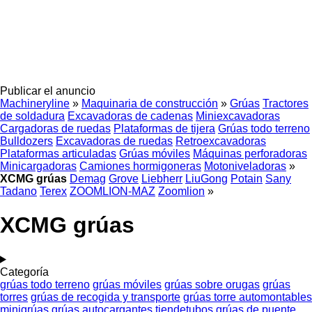
Publicar el anuncio
Machineryline
»
Maquinaria de construcción
»
Grúas
Tractores
de soldadura
Excavadoras de cadenas
Miniexcavadoras
Cargadoras de ruedas
Plataformas de tijera
Grúas todo terreno
Bulldozers
Excavadoras de ruedas
Retroexcavadoras
Plataformas articuladas
Grúas móviles
Máquinas perforadoras
Minicargadoras
Camiones hormigoneras
Motoniveladoras
»
XCMG grúas
Demag
Grove
Liebherr
LiuGong
Potain
Sany
Tadano
Terex
ZOOMLION-MAZ
Zoomlion
»
XCMG grúas
Categoría
grúas todo terreno
grúas móviles
grúas sobre orugas
grúas
torres
grúas de recogida y transporte
grúas torre automontables
minigrúas
grúas autocargantes
tiendetubos
grúas de puente