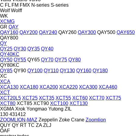
C
FL
FM
FMX
N-series
S-series
Wolf
Wolff
WK
XCMG
GR
QAY
QAY160
QAY200
QAY240
QAY260
QAY300
QAY500
QAY650
QAY800
QY
QY25
QY30
QY35
QY40
QY40KC
QY50
QY55
QY65
QY70
QY75
QY80
QY80KC
QY85
QY90
QY100
QY110
QY130
QY160
QY180
XC
XCA
XCA130
XCA180
XCA200
XCA220
XCA300
XCA460
XCT
XCT20L5
XCT25
XCT35
XCT55
XCT60
XCT70
XCT75
XCT80
XCT85
XCT90
XCT100
XCT130
XGMA
Xrok
Yongmao
Yutong
ZIL
130
431412
ZOOMLION-MAZ
Zeppelin
Zoke Crane
Zoomlion
QUY
QY
RT
TC
ZA
ZLJ
ÖAF