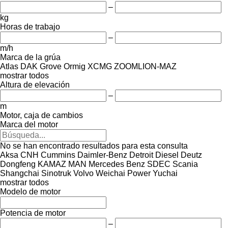
–
kg
Horas de trabajo
–
m/h
Marca de la grúa
Atlas
DAK
Grove
Ormig
XCMG
ZOOMLION-MAZ
mostrar todos
Altura de elevación
–
m
Motor, caja de cambios
Marca del motor
No se han encontrado resultados para esta consulta
Aksa
CNH
Cummins
Daimler-Benz
Detroit Diesel
Deutz
Dongfeng
KAMAZ
MAN
Mercedes Benz
SDEC
Scania
Shangchai
Sinotruk
Volvo
Weichai Power
Yuchai
mostrar todos
Modelo de motor
Potencia de motor
–