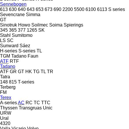
Sennebogen
613
630
640
643
653
673
690
2200
5500
6100
6113
S series
Sevencrane
Simma
GT
Sinotruk Howo
Soilmec
Soima
Spierings
345
365
377
1265
SK
Stahl
Sumitomo
LS
SC
Sunward
Sáez
H-series
S-series
TL
TGM
Tadano Faun
ATF
RTF
Tadano
ATF
GR
GT
HK
TG
TL
TR
Tatra
148
815
T-series
Terberg
FM
Terex
A-series
AC
RC
TC
TTC
Thyssen
Transgruas
Unic
URW
Ural
4320
Valla
Vicario
Volvo