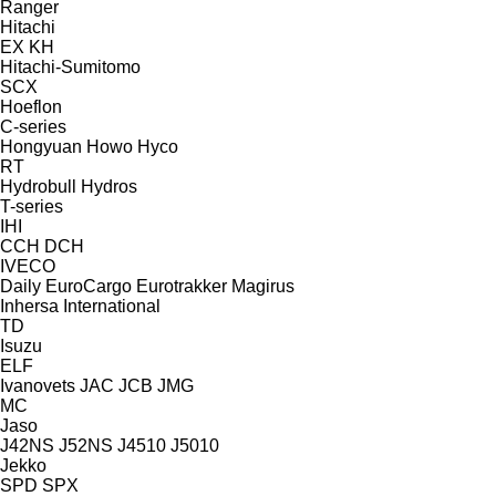
Ranger
Hitachi
EX
KH
Hitachi-Sumitomo
SCX
Hoeflon
C-series
Hongyuan
Howo
Hyco
RT
Hydrobull
Hydros
T-series
IHI
CCH
DCH
IVECO
Daily
EuroCargo
Eurotrakker
Magirus
Inhersa
International
TD
Isuzu
ELF
Ivanovets
JAC
JCB
JMG
MC
Jaso
J42NS
J52NS
J4510
J5010
Jekko
SPD
SPX