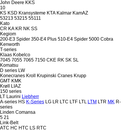
John Deere
KKS
10
KS
KSD Kransysteme
KTA
Kalmar
KamAZ
53213
53215
55111
Kato
CR
KA
KR
NK
SS
Kegiom
200-E3 Spider
350-E4 Plus
510-E4 Spider
5000 Cobra
Kenworth
T-series
Klaas
Kobelco
7045
7055
7065
7150
CKE
RK
SK
SL
Komatsu
D series
LW
Konecranes
Kroll
Krupinski Cranes
Krupp
GMT
KMK
Krøll
LIAZ
150 series
LT
Laurini
Liebherr
A-series
HS
K-Series
LG
LR
LTC
LTF
LTL
LTM
LTR
MK
R-
series
Linden Comansa
5
21
Link-Belt
ATC
HC
HTC
LS
RTC