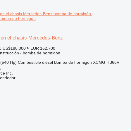
bomba de hormigón
n el chasis Mercedes-Benz
0
US$188.000
≈ EUR 162.700
nstrucción - bomba de hormigón
(540 Hp)
Combustible
diésel
Bomba de hormigón
XCMG HB66V
u
e Inc.
vendedor