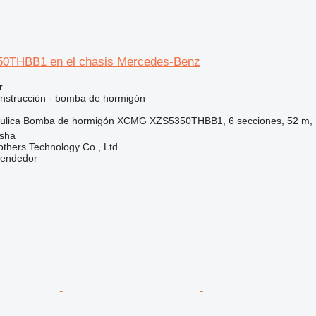
THBB1 en el chasis Mercedes-Benz
r
nstrucción - bomba de hormigón
ulica
Bomba de hormigón
XCMG XZS5350THBB1, 6 secciones, 52 m, 
sha
hers Technology Co., Ltd.
vendedor