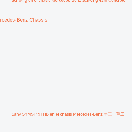
Schwing en el chasis Mercedes-Benz Schwing 42m Concrete
ercedes-Benz Chassis
Sany SYM5449THB en el chasis Mercedes-Benz 年三一重工