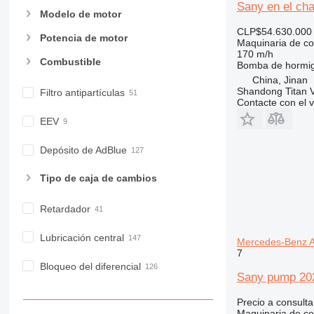
D series
Sany en el ch
Modelo de motor
E-series
CLP$54.630.000
F-series
Potencia de motor
Maquinaria de co
170 m/h
GC
Combustible
Bomba de hormi
IT
China, Jinan
M-series
Shandong Titan Ve
Filtro antipartículas
Contacte con el 
MH
NR
EEV
PM
Depósito de AdBlue
RM
Tipo de caja de cambios
Retardador
Lubricación central
Mercedes-Benz A
7
Bloqueo del diferencial
Sany pump 20
Precio a consulta
Maquinaria de co