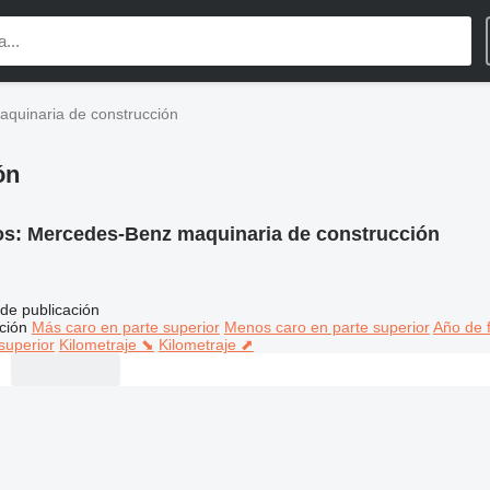
quinaria de construcción
ón
os:
Mercedes-Benz maquinaria de construcción
de publicación
ción
Más caro en parte superior
Menos caro en parte superior
Año de f
superior
Kilometraje ⬊
Kilometraje ⬈