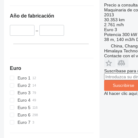
424
Precio a consulta
Maquinaria de co
426
2013
Año de fabricación
428
30.353 km
2.761 m/h
430
Euro 3
–
432
Potencia
300 kW 
38 m, 140 m3/h
434
China, Chang
444
Himalaya Technol
Contacte con el 
589
826
Euro
906
Suscríbase para 
Euro 1
907
Euro 2
908
Suscribirse
Euro 3
910
Al hacer clic aq
Euro 4
914
Euro 5
918
Euro 6
924
Euro 7
926
928
930