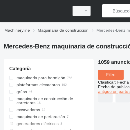
Machineryline
Maquinaria de construcción
Mercedes-Benz ma
Mercedes-Benz maquinaria de construcci
1059 anunci
Categoría
Filtro
maquinaria para hormigón
Clasificar
:
Fecha 
plataformas elevadoras
bombas de hormigón
Fecha de publica
antiguo en parte 
grúas
camiones hormigoneras
plataformas sobre camión
maquinaria de construcción de
tambores mezcladores
camiones elevadores de escalera
grúas móviles
carreteras
plantas de hormigón
grúas todo terreno
excavadoras
distribuidores de asfalto
grúas autocargantes
plantas de hormigón móviles
maquinaria de perforación
recicladoras
excavadoras de succión
generadores eléctricos
excavadoras de ruedas
máquinas perforadoras