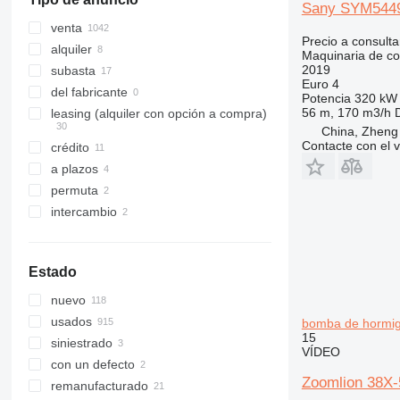
321
8030
Sany SYM544
322
8035
venta
Precio a consulta
323
CT
alquiler
Maquinaria de co
324
JS
2019
subasta
Euro 4
325
JZ
del fabricante
Potencia
320 kW 
326
NXT
56 m, 170 m3/h
leasing (alquiler con opción a compra)
China, Zheng
329
S-Series
Contacte con el 
crédito
330
TM
a plazos
336
VMT
permuta
340
Vibromax
intercambio
345
349
350
Estado
365
nuevo
374
usados
bomba de hormi
390
15
siniestrado
395
VÍDEO
con un defecto
416
Zoomlion 38X-
remanufacturado
420