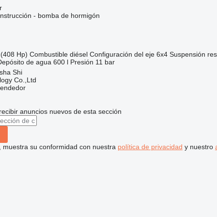
r
nstrucción - bomba de hormigón
(408 Hp)
Combustible
diésel
Configuración del eje
6x4
Suspensión
res
Depósito de agua
600 l
Presión
11 bar
sha Shi
ogy Co.,Ltd
vendedor
recibir anuncios nuevos de esta sección
uí, muestra su conformidad con nuestra
política de privacidad
y nuestro