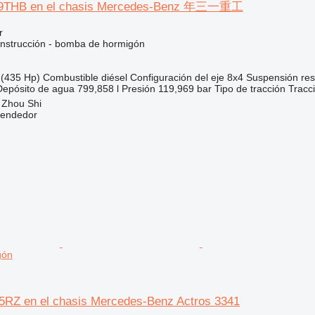
9THB en el chasis Mercedes-Benz 年三一重工
r
nstrucción - bomba de hormigón
(435 Hp)
Combustible
diésel
Configuración del eje
8x4
Suspensión
res
Depósito de agua
799,858 l
Presión
119,969 bar
Tipo de tracción
Tracc
 Zhou Shi
vendedor
gón
5RZ en el chasis Mercedes-Benz Actros 3341