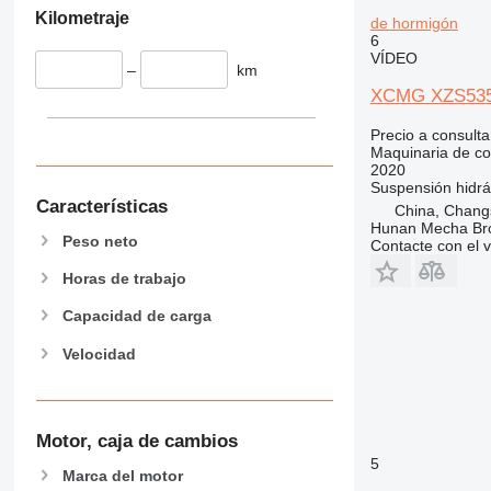
Kilometraje
de hormigón
938
6
950
VÍDEO
–
km
953
XCMG XZS5350
955
962
Precio a consulta
Maquinaria de co
963
2020
966
Suspensión
hidrá
Características
972
China, Chang
Hunan Mecha Brot
973
Peso neto
Contacte con el 
980
Horas de trabajo
982
988
Capacidad de carga
990
Velocidad
992
AP
C-series
Motor, caja de cambios
CB
5
CS
Marca del motor