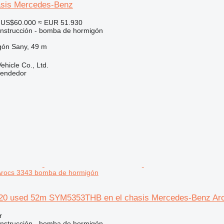
asis Mercedes-Benz
US$60.000
≈ EUR 51.930
nstrucción - bomba de hormigón
gón
Sany, 49 m
hicle Co., Ltd.
vendedor
rocs 3343 bomba de hormigón
20 used 52m SYM5353THB en el chasis Mercedes-Benz Ar
r
nstrucción - bomba de hormigón