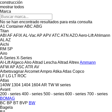
construcción
mostrar todos
Marca
No se han encontrado resultados para esta consulta
A1 Container
ABC
ABG
Titan
ABI
AF
AFIX
AL-Vac
AP
APV
ATC
ATN
AZO
Aero-Lift
Ahlmann
AL
AZ
Aichi
RM
SP
Airo
A-Series
X-Series
Al-Lift
Algeco
Alro
Altrad Lescha
Altrad
Altrex
Ammann
AFW
AP
ASC
ATR
AV
Arbetsvagnar
Arcomet
Arnpro
Atika
Atlas Copco
LF
LG
LT
ROC
Atlas
140W
1304
1404
1604
AR
TW
W series
Avant
200 - series
400 - series
500 - series
600 - series
700 - series
BOMAG
BC
BP
BT
BVP
BW
Bagela
BA