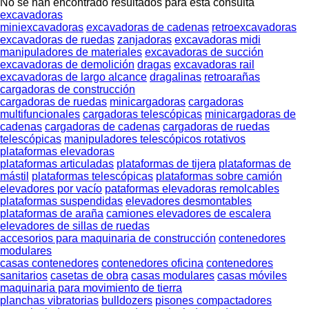
No se han encontrado resultados para esta consulta
excavadoras
miniexcavadoras
excavadoras de cadenas
retroexcavadoras
excavadoras de ruedas
zanjadoras
excavadoras midi
manipuladores de materiales
excavadoras de succión
excavadoras de demolición
dragas
excavadoras rail
excavadoras de largo alcance
dragalinas
retroarañas
cargadoras de construcción
cargadoras de ruedas
minicargadoras
cargadoras
multifuncionales
cargadoras telescópicas
minicargadoras de
cadenas
cargadoras de cadenas
cargadoras de ruedas
telescópicas
manipuladores telescópicos rotativos
plataformas elevadoras
plataformas articuladas
plataformas de tijera
plataformas de
mástil
plataformas telescópicas
plataformas sobre camión
elevadores por vacío
pataformas elevadoras remolcables
plataformas suspendidas
elevadores desmontables
plataformas de araña
camiones elevadores de escalera
elevadores de sillas de ruedas
accesorios para maquinaria de construcción
contenedores
modulares
casas contenedores
contenedores oficina
contenedores
sanitarios
casetas de obra
casas modulares
casas móviles
maquinaria para movimiento de tierra
planchas vibratorias
bulldozers
pisones compactadores