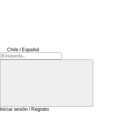
Chile / Español
Iniciar sesión / Registro