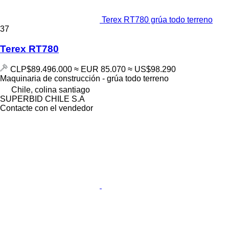
Terex RT780 grúa todo terreno
37
Terex RT780
CLP$89.496.000
≈ EUR 85.070
≈ US$98.290
Maquinaria de construcción - grúa todo terreno
Chile, colina santiago
SUPERBID CHILE S.A
Contacte con el vendedor