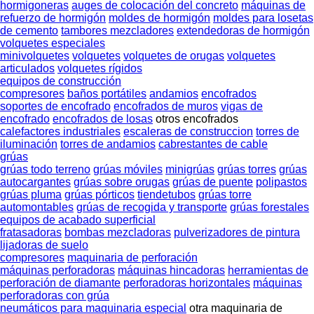
hormigoneras
auges de colocación del concreto
máquinas de
refuerzo de hormigón
moldes de hormigón
moldes para losetas
de cemento
tambores mezcladores
extendedoras de hormigón
volquetes especiales
minivolquetes
volquetes
volquetes de orugas
volquetes
articulados
volquetes rígidos
equipos de construcción
compresores
baños portátiles
andamios
encofrados
soportes de encofrado
encofrados de muros
vigas de
encofrado
encofrados de losas
otros encofrados
calefactores industriales
escaleras de construccion
torres de
iluminación
torres de andamios
cabrestantes de cable
grúas
grúas todo terreno
grúas móviles
minigrúas
grúas torres
grúas
autocargantes
grúas sobre orugas
grúas de puente
polipastos
grúas pluma
grúas pórticos
tiendetubos
grúas torre
automontables
grúas de recogida y transporte
grúas forestales
equipos de acabado superficial
fratasadoras
bombas mezcladoras
pulverizadores de pintura
lijadoras de suelo
compresores
maquinaria de perforación
máquinas perforadoras
máquinas hincadoras
herramientas de
perforación de diamante
perforadoras horizontales
máquinas
perforadoras con grúa
neumáticos para maquinaria especial
otra maquinaria de