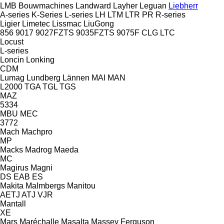
LMB Bouwmachines
Landward
Layher
Leguan
Liebherr
A-series
K-Series
L-series
LH
LTM
LTR
PR
R-series
Ligier
Limetec
Lissmac
LiuGong
856
9017
9027FZTS
9035FZTS
9075F
CLG
LTC
Locust
L-series
Loncin
Lonking
CDM
Lumag
Lundberg
Lännen
MAI
MAN
L2000
TGA
TGL
TGS
MAZ
5334
MBU
MEC
3772
Mach
Machpro
MP
Macks
Madrog
Maeda
MC
Magirus
Magni
DS
EAB
ES
Makita
Malmbergs
Manitou
AETJ
ATJ
VJR
Mantall
XE
Mars
Maréchalle
Masalta
Massey Ferguson