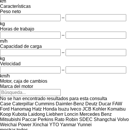
km
Características
Peso neto
–
kg
Horas de trabajo
–
m/h
Capacidad de carga
–
kg
Velocidad
–
km/h
Motor, caja de cambios
Marca del motor
No se han encontrado resultados para esta consulta
Case
Caterpillar
Cummins
Daimler-Benz
Deutz
Ducar
FAW
Ford
Hanomag
Hatz
Honda
Isuzu
Iveco
JCB
Kohler
Komatsu
Koop
Kubota
Laidong
Liebherr
Loncin
Mercedes Benz
Mitsubishi
Paccar
Perkins
Rato
Robin
SDEC
Shangchai
Volvo
Weichai Power
Xinchai
YTO
Yanmar
Yunnei
mostrar todos