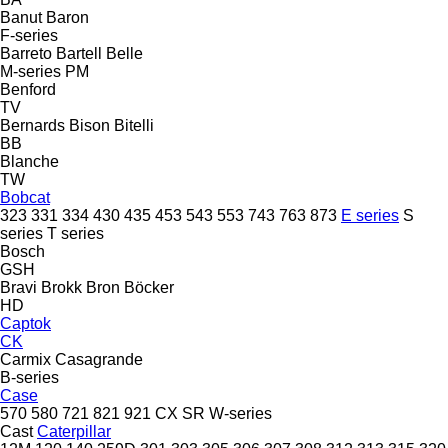
Banut
Baron
F-series
Barreto
Bartell
Belle
M-series
PM
Benford
TV
Bernards
Bison
Bitelli
BB
Blanche
TW
Bobcat
323
331
334
430
435
453
543
553
743
763
873
E series
S
series
T series
Bosch
GSH
Bravi
Brokk
Bron
Böcker
HD
Captok
CK
Carmix
Casagrande
B-series
Case
570
580
721
821
921
CX
SR
W-series
Cast
Caterpillar