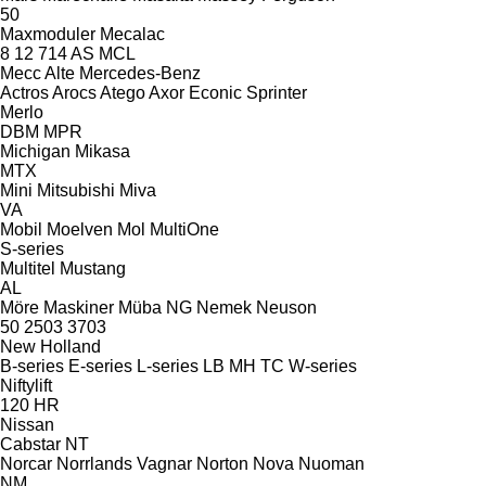
50
Maxmoduler
Mecalac
8
12
714
AS
MCL
Mecc Alte
Mercedes-Benz
Actros
Arocs
Atego
Axor
Econic
Sprinter
Merlo
DBM
MPR
Michigan
Mikasa
MTX
Mini
Mitsubishi
Miva
VA
Mobil
Moelven
Mol
MultiOne
S-series
Multitel
Mustang
AL
Möre Maskiner
Müba
NG
Nemek
Neuson
50
2503
3703
New Holland
B-series
E-series
L-series
LB
MH
TC
W-series
Niftylift
120
HR
Nissan
Cabstar
NT
Norcar
Norrlands Vagnar
Norton
Nova
Nuoman
NM