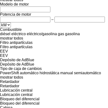
Modelo de motor
Potencia de motor
–
Combustible
diésel
eléctrico
eléctrico/gasolina
gas
gasolina
mostrar todos
Filtro antipartículas
Filtro antipartículas
EEV
EEV
Depósito de AdBlue
Depósito de AdBlue
Tipo de caja de cambios
PowerShift
automático
hidrostática
manual
semiautomático
mostrar todos
Retardador
Retardador
Lubricación central
Lubricación central
Bloqueo del diferencial
Bloqueo del diferencial
Cabina