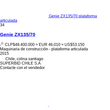
Genie ZX135/70 plataforma
articulada
34
Genie ZX135/70
CLP$48.400.000
≈ EUR 46.010
≈ US$53.150
Maquinaria de construcción - plataforma articulada
2015
Chile, colina santiago
SUPERBID CHILE S.A
Contacte con el vendedor