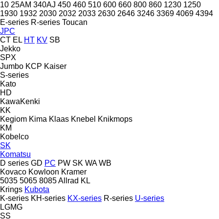
10
25AM
340AJ
450
460
510
600
660
800
860
1230
1250
1930
1932
2030
2032
2033
2630
2646
3246
3369
4069
4394
E-series
R-series
Toucan
JPC
CT
EL
HT
KV
SB
Jekko
SPX
Jumbo
KCP
Kaiser
S-series
Kato
HD
KawaKenki
KK
Kegiom
Kima
Klaas
Knebel
Knikmops
KM
Kobelco
SK
Komatsu
D series
GD
PC
PW
SK
WA
WB
Kovaco
Kowloon
Kramer
5035
5065
8085
Allrad
KL
Krings
Kubota
K-series
KH-series
KX-series
R-series
U-series
LGMG
SS