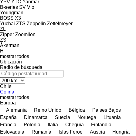
YPV
YTO
Yanmar
B-series
SV
Vio
Youngman
BOSS X3
Yuchai
ZTS
Zeppelin
Zettelmeyer
ZL
Zipper
Zoomlion
ZS
Åkerman
H
mostrar todos
Ubicación
Radio de búsqueda
Chile
Colina
mostrar todos
Europa
Alemania
Reino Unido
Bélgica
Países Bajos
España
Dinamarca
Suecia
Noruega
Lituania
Francia
Polonia
Italia
Chequia
Finlandia
Eslovaquia
Rumanía
Islas Feroe
Austria
Hungría