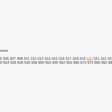
eries
5
306
307
308
311
312
313
314
315
316
317
318
319
320
321
322
32
18
924
926
928
930
938
950
953
955
962
963
966
972
973
980
982
9