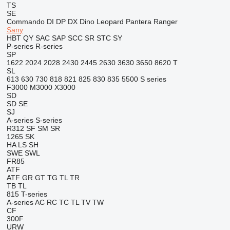
TS
SE
Commando
DI
DP
DX
Dino
Leopard
Pantera
Ranger
Sany
HBT
QY
SAC
SAP
SCC
SR
STC
SY
P-series
R-series
SP
1622
2024
2028
2430
2445
2630
3630
3650
8620 T
SL
613
630
730
818
821
825
830
835
5500
S series
F3000
M3000
X3000
SD
SD
SE
SJ
A-series
S-series
R312
SF
SM
SR
1265
SK
HA
LS
SH
SWE
SWL
FR85
ATF
ATF
GR
GT
TG
TL
TR
TB
TL
815
T-series
A-series
AC
RC
TC
TL
TV
TW
CF
300F
URW