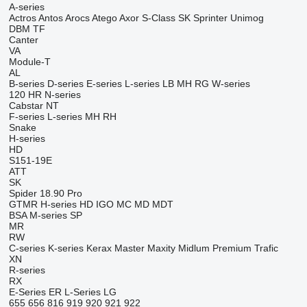
A-series
Actros
Antos
Arocs
Atego
Axor
S-Class
SK
Sprinter
Unimog
DBM
TF
Canter
VA
Module-T
AL
B-series
D-series
E-series
L-series
LB
MH
RG
W-series
120
HR
N-series
Cabstar
NT
F-series
L-series
MH
RH
Snake
H-series
HD
S151-19E
ATT
SK
Spider 18.90 Pro
GTMR
H-series
HD
IGO
MC
MD
MDT
BSA
M-series
SP
MR
RW
C-series
K-series
Kerax
Master
Maxity
Midlum
Premium
Trafic
XN
R-series
RX
E-Series
ER
L-Series
LG
655
656
816
919
920
921
922