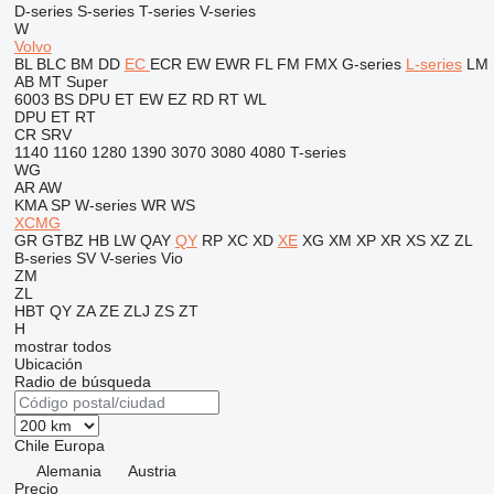
D-series
S-series
T-series
V-series
W
Volvo
BL
BLC
BM
DD
EC
ECR
EW
EWR
FL
FM
FMX
G-series
L-series
LM
AB
MT
Super
6003
BS
DPU
ET
EW
EZ
RD
RT
WL
DPU
ET
RT
CR
SRV
1140
1160
1280
1390
3070
3080
4080
T-series
WG
AR
AW
KMA
SP
W-series
WR
WS
XCMG
GR
GTBZ
HB
LW
QAY
QY
RP
XC
XD
XE
XG
XM
XP
XR
XS
XZ
ZL
B-series
SV
V-series
Vio
ZM
ZL
HBT
QY
ZA
ZE
ZLJ
ZS
ZT
H
mostrar todos
Ubicación
Radio de búsqueda
Chile
Europa
Alemania
Austria
Precio