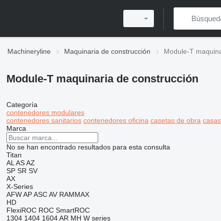
Machineryline
Maquinaria de construcción
Module-T maquina
Module-T maquinaria de construcción
Categoría
contenedores modulares
contenedores sanitarios
contenedores oficina
casetas de obra
casas
Marca
No se han encontrado resultados para esta consulta
Titan
AL
AS
AZ
SP
SR
SV
AX
X-Series
AFW
AP
ASC
AV
RAMMAX
HD
FlexiROC
ROC
SmartROC
1304
1404
1604
AR
MH
W series