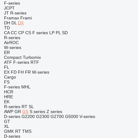
F-series
JCPT
JT
R-series
Framax
Frami
DH
DL
DX
TD
CA
CC
CP
CS
F series
LP
PL
SD
R-series
AirROC
W-series
ER
Compact
Turbomix
ATF
F-series
RTF
FL
EX
FD
FH
FR
W-series
Cargo
FS
F-series
MHL
HCR
HRE
EK
R-series
RT
SL
AWP
GR
GS
S series
Z series
D-series
G2200
G2300
G2700
G5000
V-series
GT
XL
GMK
RT
TMS
D-series