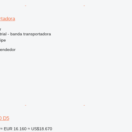
rtadora
r
rial - banda transportadora
lipe
vendedor
0 D5
≈ EUR 16.160
≈ US$18.670