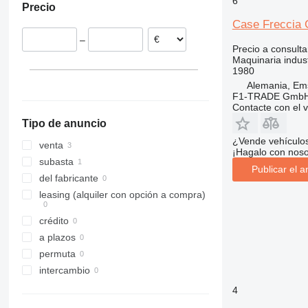
6
Precio
Alemania
Case Freccia
–
Precio a consulta
Maquinaria indus
1980
Alemania, Em
F1-TRADE Gmb
Contacte con el 
Tipo de anuncio
¿Vende vehículo
venta
¡Hagalo con noso
subasta
Publicar el a
del fabricante
leasing (alquiler con opción a compra)
crédito
a plazos
permuta
intercambio
4