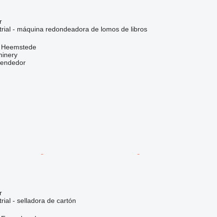
r
trial - máquina redondeadora de lomos de libros
, Heemstede
hinery
vendedor
r
rial - selladora de cartón