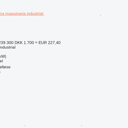
39.300
DKK 1.700
≈ EUR 227,40
ndustrial
 kW)
el
ølløse
k