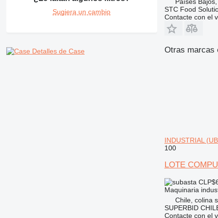
Países Bajos
STC Food Soluti
Sugiera un cambio
Contacte con el 
Otras marcas e
Detalles de Case
INDUSTRIAL (UBI
100
LOTE COMPUE
CLP$6
Maquinaria indus
Chile, colina 
SUPERBID CHILE
Contacte con el 