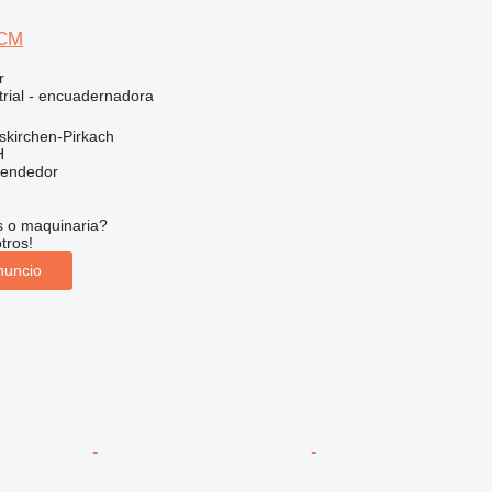
 CM
r
trial - encuadernadora
skirchen-Pirkach
H
vendedor
s o maquinaria?
tros!
nuncio