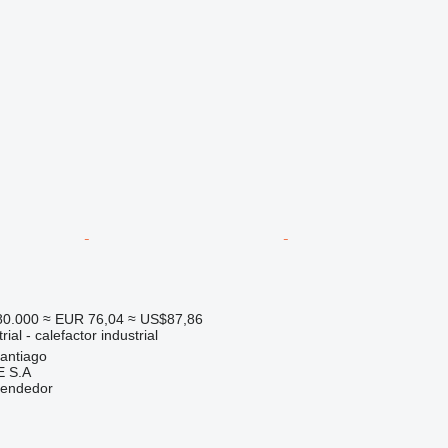
0.000
≈ EUR 76,04
≈ US$87,86
ial - calefactor industrial
santiago
 S.A
vendedor