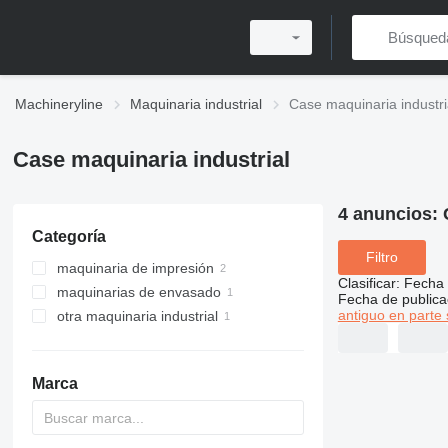
Machineryline
Maquinaria industrial
Case maquinaria industri
Case maquinaria industrial
4 anuncios:
Categoría
Filtro
maquinaria de impresión
Clasificar
:
Fecha 
maquinarias de envasado
máquinas de postimpresión
Fecha de publica
antiguo en parte 
otra maquinaria industrial
selladoras de cartón
encuadernadoras
máquinas redondeadoras de
lomos de libros
Marca