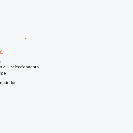
os
r
rial - seleccionadora
lipe
vendedor