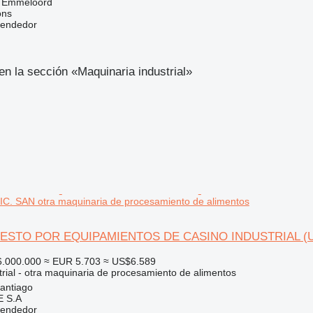
, Emmeloord
ons
vendedor
n la sección «Maquinaria industrial»
C. SAN otra maquinaria de procesamiento de alimentos
STO POR EQUIPAMIENTOS DE CASINO INDUSTRIAL (U
.000.000
≈ EUR 5.703
≈ US$6.589
trial - otra maquinaria de procesamiento de alimentos
santiago
 S.A
vendedor