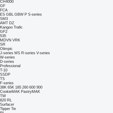
CH4000
GF
FCA
ES
GBL
GBW
P
S-series
SM3
AMT
DZ
Kangoo
Trafic
GF2
535
MDVN
VRK
SR
Olimpic
J-series
MS
R-series
V-series
W-series
D-series
Professional
T-10
SSDP
TS
F-series
38K
65K
185
260
600
900
CookieMAK
PastryMAK
TW
820
RL
Surfacer
Tipper Tie
RL