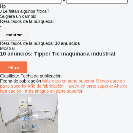
–
Hp
¿Le faltan algunos filtros?
Sugiera un cambio
Resultados de la búsqueda:
-
mostrar
Resultados de la búsqueda:
10 anuncios
Mostrar
10 anuncios:
Tipper Tie maquinaria industrial
Filtro
Clasificar
:
Fecha de publicación
Fecha de publicación
Más caro en parte superior
Menos caro en
parte superior
Año de fabricación - nuevo en parte superior
Año de
fabricación - más antiguo en parte superior