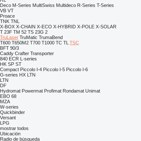
Deco
M-Series
MultiSwiss
Multideco
R-Series
T-Series
VB
VT
Proace
TNK
TNL
X-BOX
X-CHAIN
X-ECO
X-HYBRID
X-POLE
X-SOLAR
T 23F
TM 52
TS 23G 2
TruLaser
TruMatic
TrumaBend
T600
T650M2
T700
T1000
TC
TL
TSC
BFT 90/3
Caddy
Crafter
Transporter
840
ECR
L-series
HK
SP
ST
Compact
Piccolo I-4
Piccolo I-5
Piccolo I-6
G-series
HX
LTN
LTN
DF
Hydromat
Powermat
Profimat
Rondamat
Unimat
EBO 68
MZA
W-series
Quickbinder
Versant
LPG
mostrar todos
Ubicación
Radio de búsqueda