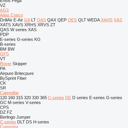
Ensis
Pega
VZ
AG3
Atlas Copco
DrillAir
E-Air
GA
LT
QAS
QAX
QEP
QES
QLT
WEDA
XAHS
XAS
XATS
XAVS
XRHS
XRVS
ZT
QAS
W series
XAS
PDP
E-series
G-series
KG
B-series
BM
BW
GFS
VT
Rover
Skipper
PA
Airpure
Britecpure
BySprint Fiber
CK
SR
Caterpillar
120
160
315
320
330
365
C-series
DE
D series
E-series
G-series
GC
M-series
V-series
CPS
DZ
FZ
Berlingo
Jumper
C-series
DLT
DS
H-series
Cummins