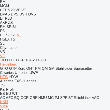
EM
MCM
CTF
V20
VB
VT
DPAS
DPS
DVR
DVS
LT
PLD
AKF
ZS
RH
SE
SL
FS
EC
SL
ST
VF
HSLX
TS
SL
Citymaster
VB
VF
103 LO
103 SP
107-20
136D
Heidelberg
GTO
GTP
Kord
OHT
PM
QM
SM
Stahlfolder
Suprasetter
C-series
U-series
UWF
HFW
HYW
A-series
FXS
H-series
TS
Kal
Profi
EB
EU
WT
AC
AFC
BQ
CCR
CRF
HMU
MC
PJ
SPF
ST
StitchLiner
VAC
HKN
VMX