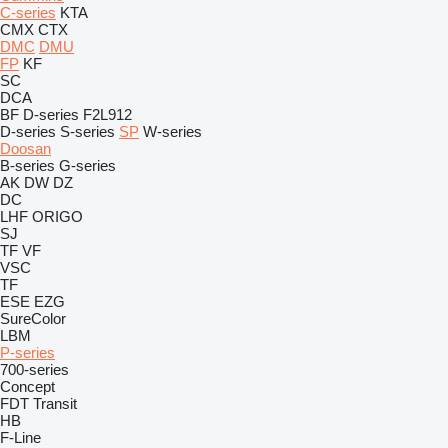
C-series
KTA
CMX
CTX
DMC
DMU
FP
KF
SC
DCA
BF
D-series
F2L912
D-series
S-series
SP
W-series
Doosan
B-series
G-series
AK
DW
DZ
DC
LHF
ORIGO
SJ
TF
VF
VSC
TF
ESE
EZG
SureColor
LBM
P-series
700-series
Concept
FDT
Transit
HB
F-Line