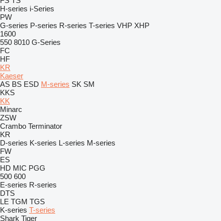
FS
TS
H-series
i-Series
PW
G-series
P-series
R-series
T-series
VHP
XHP
1600
550
8010
G-Series
FC
HF
KR
Kaeser
AS
BS
ESD
M-series
SK
SM
KKS
KK
Minarc
ZSW
Crambo
Terminator
KR
D-series
K-series
L-series
M-series
FW
ES
HD
MIC
PGG
500
600
E-series
R-series
DTS
LE
TGM
TGS
K-series
T-series
Shark
Tiger