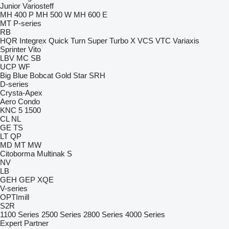
Junior
Variosteff
MH 400 P
MH 500 W
MH 600 E
MT
P-series
RB
HQR
Integrex
Quick Turn
Super Turbo X
VCS
VTC
Variaxis
Sprinter
Vito
LBV
MC
SB
UCP
WF
Big Blue
Bobcat
Gold Star
SRH
D-series
Crysta-Apex
Aero
Condo
KNC 5 1500
CL
NL
GE
TS
LT
QP
MD
MT
MW
Citoborma
Multinak S
NV
LB
GEH
GEP
XQE
V-series
OPTImill
S2R
1100 Series
2500 Series
2800 Series
4000 Series
Expert
Partner