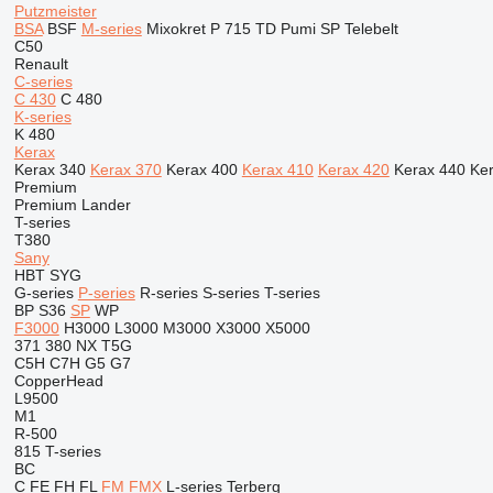
Putzmeister
BSA
BSF
M-series
Mixokret
P 715 TD
Pumi
SP
Telebelt
C50
Renault
C-series
C 430
C 480
K-series
K 480
Kerax
Kerax 340
Kerax 370
Kerax 400
Kerax 410
Kerax 420
Kerax 440
Ke
Premium
Premium Lander
T-series
T380
Sany
HBT
SYG
G-series
P-series
R-series
S-series
T-series
BP
S36
SP
WP
F3000
H3000
L3000
M3000
X3000
X5000
371
380
NX
T5G
C5H
C7H
G5
G7
CopperHead
L9500
M1
R-500
815
T-series
BC
C
FE
FH
FL
FM
FMX
L-series
Terberg