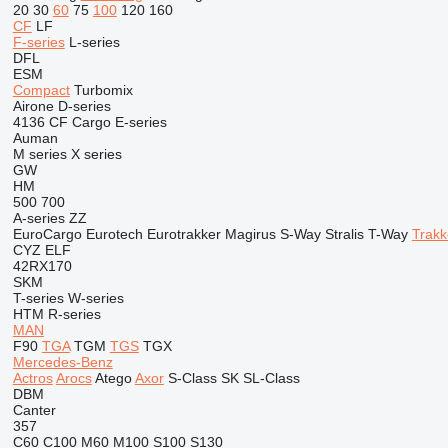
20
30
60
75
100
120
160
CF
LF
F-series
L-series
DFL
ESM
Compact
Turbomix
Airone
D-series
4136
CF
Cargo
E-series
Auman
M series
X series
GW
HM
500
700
A-series
ZZ
EuroCargo
Eurotech
Eurotrakker
Magirus
S-Way
Stralis
T-Way
Trakk
CYZ
ELF
42RX170
SKM
T-series
W-series
HTM
R-series
MAN
F90
TGA
TGM
TGS
TGX
Mercedes-Benz
Actros
Arocs
Atego
Axor
S-Class
SK
SL-Class
DBM
Canter
357
C60
C100
M60
M100
S100
S130