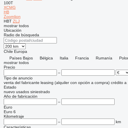
100T
XCMG
HB
Zoomlion
HBT
ZLJ
mostrar todos
Ubicación
Radio de búsqueda
Chile
Europa
Países Bajos
Bélgica
Italia
Francia
Rumanía
Polo
mostrar todos
Precio
–
Tipo de anuncio
venta
del fabricante
leasing (alquiler con opción a compra)
crédito
a
Estado
nuevo
usados
siniestrado
Año de fabricación
–
Euro
Euro 6
Kilometraje
–
km
Características