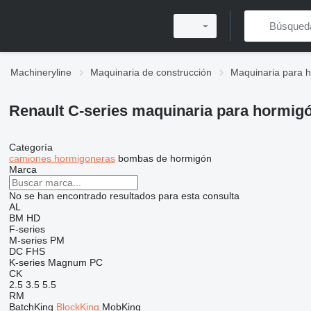
Machineryline
Maquinaria de construcción
Maquinaria para 
Renault C-series maquinaria para hormig
Categoría
camiones hormigoneras
bombas de hormigón
Marca
No se han encontrado resultados para esta consulta
AL
BM
HD
F-series
M-series
PM
DC
FHS
K-series
Magnum
PC
CK
2.5
3.5
5.5
RM
BatchKing
BlockKing
MobKing