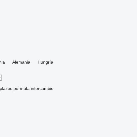
nia
Alemania
Hungría
 plazos
permuta
intercambio