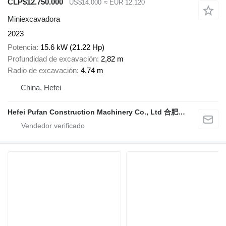
CLP$12.750.000
US$14.000
≈ EUR 12.120
Miniexcavadora
2023
Potencia
15.6 kW (21.22 Hp)
Profundidad de excavación
2,82 m
Radio de excavación
4,74 m
China, Hefei
Hefei Pufan Construction Machinery Co., Ltd 合肥朴凡工程机械有限公司