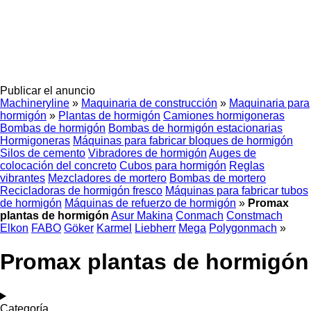
Publicar el anuncio
Machineryline
»
Maquinaria de construcción
»
Maquinaria para
hormigón
»
Plantas de hormigón
Camiones hormigoneras
Bombas de hormigón
Bombas de hormigón estacionarias
Hormigoneras
Máquinas para fabricar bloques de hormigón
Silos de cemento
Vibradores de hormigón
Auges de
colocación del concreto
Cubos para hormigón
Reglas
vibrantes
Mezcladores de mortero
Bombas de mortero
Recicladoras de hormigón fresco
Máquinas para fabricar tubos
de hormigón
Máquinas de refuerzo de hormigón
»
Promax
plantas de hormigón
Asur Makina
Conmach
Constmach
Elkon
FABO
Göker
Karmel
Liebherr
Mega
Polygonmach
»
Promax plantas de hormigón
Categoría