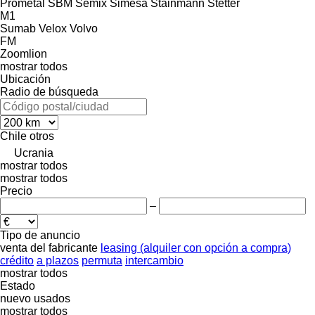
Prometal
SBM
Semix
Simesa
Stainmann
Stetter
M1
Sumab
Velox
Volvo
FM
Zoomlion
mostrar todos
Ubicación
Radio de búsqueda
Chile
otros
Ucrania
mostrar todos
mostrar todos
Precio
–
Tipo de anuncio
venta
del fabricante
leasing (alquiler con opción a compra)
crédito
a plazos
permuta
intercambio
mostrar todos
Estado
nuevo
usados
mostrar todos