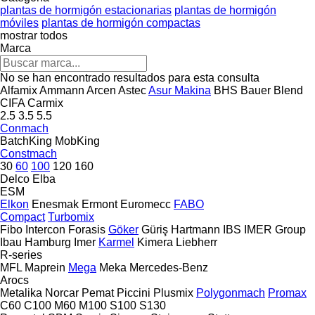
plantas de hormigón estacionarias
plantas de hormigón
móviles
plantas de hormigón compactas
mostrar todos
Marca
No se han encontrado resultados para esta consulta
Alfamix
Ammann
Arcen
Astec
Asur Makina
BHS
Bauer
Blend
CIFA
Carmix
2.5
3.5
5.5
Conmach
BatchKing
MobKing
Constmach
30
60
100
120
160
Delco
Elba
ESM
Elkon
Enesmak
Ermont
Euromecc
FABO
Compact
Turbomix
Fibo Intercon
Forasis
Göker
Güriş
Hartmann
IBS
IMER Group
Ibau Hamburg
Imer
Karmel
Kimera
Liebherr
R-series
MFL
Maprein
Mega
Meka
Mercedes-Benz
Arocs
Metalika
Norcar
Pemat
Piccini
Plusmix
Polygonmach
Promax
C60
C100
M60
M100
S100
S130