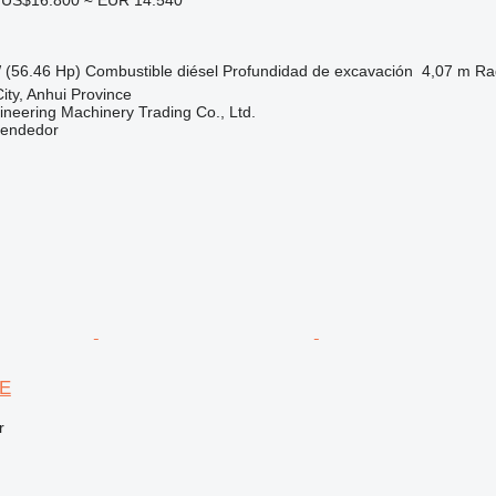
 (56.46 Hp)
Combustible
diésel
Profundidad de excavación
4,07 m
Ra
ity, Anhui Province
ineering Machinery Trading Co., Ltd.
vendedor
7E
r