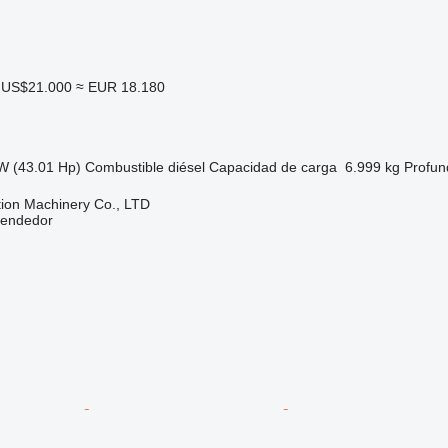
US$21.000
≈ EUR 18.180
W (43.01 Hp)
Combustible
diésel
Capacidad de carga
6.999 kg
Profun
ion Machinery Co., LTD
vendedor