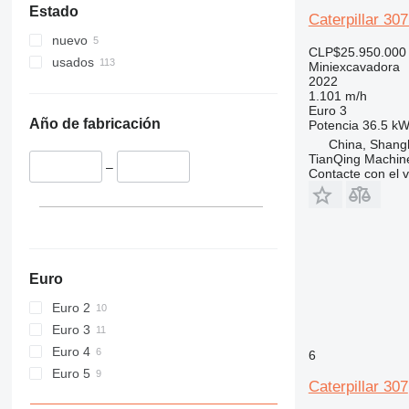
Estado
Caterpillar 3
nuevo
CLP$25.950.000
usados
Miniexcavadora
2022
1.101 m/h
Euro 3
Año de fabricación
Potencia
36.5 kW
China, Shang
TianQing Machine
–
Contacte con el 
Euro
Euro 2
Euro 3
Euro 4
6
Euro 5
Caterpillar 307