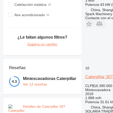
3 m/h
Potencia
43 kW (
Calefacción estática
China, Shang
Spark Machinery 
Aire acondicionado
Contacte con el 
¿Le faltan algunos filtros?
Sugiera un cambio
Reseñas
10
Caterpillar 30
Miniexcavadoras Caterpillar
4.3
Ver 12 reseñas
CLP$16.390.000
Miniexcavadora
2018
1.888 m/h
Potencia
31.61 k
Detalles de Caterpillar 307
China, Shang
SOLARIA TRADI