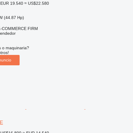
EUR 19.540
≈ US$22.580
W (44.87 Hp)
E-COMMERCE FIRM
vendedor
s o maquinaria?
tros!
nuncio
7E
US$16.800
≈ EUR 14.540