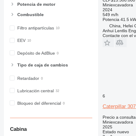
Potencia de motor
Miniexcavadora
2024
549 m/h
Combustible
Potencia
41.5 kW
China, Hefei C
Filtro antipartículas
Anhui Lentlis Eng
Contacte con el 
EEV
Depósito de AdBlue
Tipo de caja de cambios
Retardador
Lubricación central
6
Bloqueo del diferencial
Caterpillar 30
Precio a consulta
Miniexcavadora
2025
Cabina
Estado
nuevo