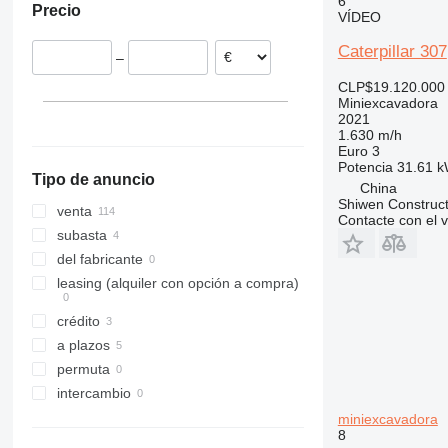
6
Precio
España
VÍDEO
8035
8045
Caterpillar 307
–
8050
CLP$19.120.000
8052
Miniexcavadora
8055
2021
1.630 m/h
8060
Euro 3
8065
Potencia
31.61 k
Tipo de anuncio
8080
China
Shiwen Construct
8085
venta
Contacte con el 
JS
subasta
del fabricante
leasing (alquiler con opción a compra)
crédito
a plazos
permuta
intercambio
miniexcavadora
8