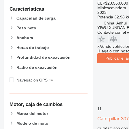
CLP$20.560.000
Miniexcavadora
Características
2023
Potencia
32.98 k
Capacidad de carga
China, Anhui
YIWU XUNDAN 
Peso neto
Contacte con el 
Anchura
¿Vende vehículo
Horas de trabajo
¡Hagalo con noso
Profundidad de excavación
Publicar el a
Radio de excavación
Navegación GPS
Motor, caja de cambios
11
Marca del motor
Caterpillar 30
Modelo de motor
CLP$15.300.000