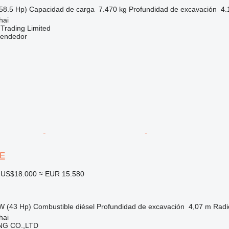
58.5 Hp)
Capacidad de carga
7.470 kg
Profundidad de excavación
4.
hai
Trading Limited
vendedor
7E
US$18.000
≈ EUR 15.580
W (43 Hp)
Combustible
diésel
Profundidad de excavación
4,07 m
Radi
hai
NG CO.,LTD