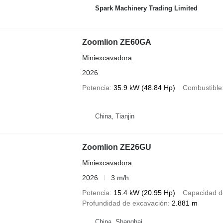
Spark Machinery Trading Limited
Zoomlion ZE60GA
Miniexcavadora
2026
Potencia
35.9 kW (48.84 Hp)
Combustible
China, Tianjin
Zoomlion ZE26GU
Miniexcavadora
2026
3 m/h
Potencia
15.4 kW (20.95 Hp)
Capacidad d
Profundidad de excavación
2.881 m
China, Shanghai