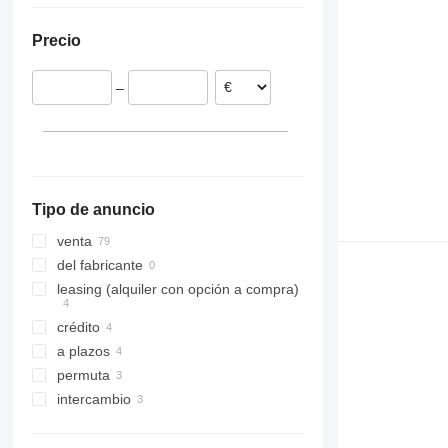
España
8030
Precio
Chequia
8035
Alemania
8045
–
Rumanía
8050
Estonia
8052
Bulgaria
8055
Austria
8060
8065
Tipo de anuncio
8080
8085
venta
JS
del fabricante
leasing (alquiler con opción a compra)
crédito
a plazos
permuta
intercambio