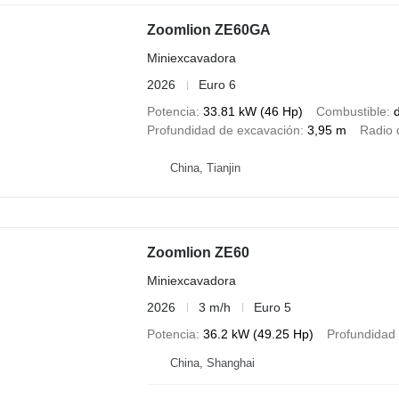
Zoomlion ZE60GA
Miniexcavadora
2026
Euro 6
Potencia
33.81 kW (46 Hp)
Combustible
d
Profundidad de excavación
3,95 m
Radio 
China, Tianjin
Zoomlion ZE60
Miniexcavadora
2026
3 m/h
Euro 5
Potencia
36.2 kW (49.25 Hp)
Profundidad
China, Shanghai